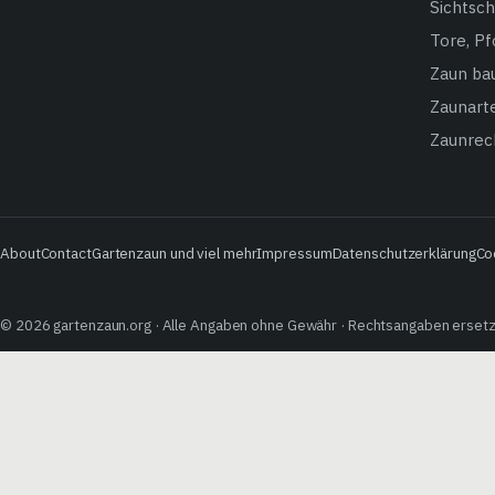
Sichtsch
Tore, P
Zaun ba
Zaunarte
Zaunrec
About
Contact
Gartenzaun und viel mehr
Impressum
Datenschutzerklärung
Co
© 2026 gartenzaun.org · Alle Angaben ohne Gewähr · Rechtsangaben erset