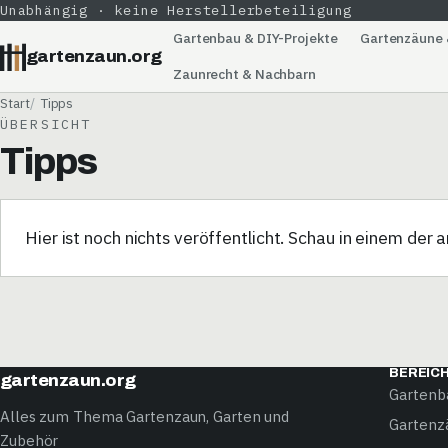
Unabhängig · keine Herstellerbeteiligung
Gartenbau & DIY-Projekte
Gartenzäune 
gartenzaun.org
Zaunrecht & Nachbarn
Start
Tipps
ÜBERSICHT
Tipps
Hier ist noch nichts veröffentlicht. Schau in einem der
BEREIC
gartenzaun.org
Gartenb
Alles zum Thema Gartenzaun, Garten und
Gartenz
Zubehör