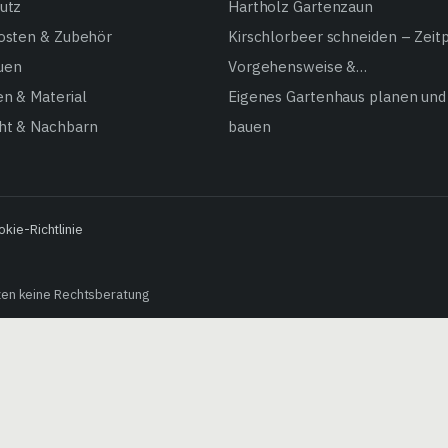
utz
Hartholz Gartenzaun
fosten & Zubehör
Kirschlorbeer schneiden – Zeit
uen
Vorgehensweise &…
n & Material
Eigenes Gartenhaus planen und
ht & Nachbarn
bauen
okie-Richtlinie
zen keine Rechtsberatung