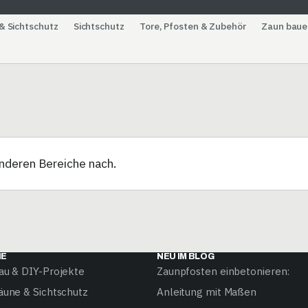
& Sichtschutz
Sichtschutz
Tore, Pfosten & Zubehör
Zaun baue
 anderen Bereiche nach.
HE
NEU IM BLOG
au & DIY-Projekte
Zaunpfosten einbetonieren:
äune & Sichtschutz
Anleitung mit Maßen