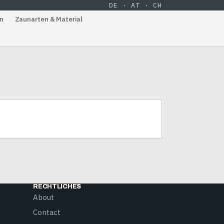
DE · AT · CH
n
Zaunarten & Material
RECHTLICHES
About
Contact