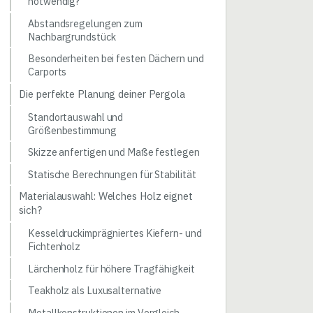
notwendig?
Abstandsregelungen zum
Nachbargrundstück
Besonderheiten bei festen Dächern und
Carports
Die perfekte Planung deiner Pergola
Standortauswahl und
Größenbestimmung
Skizze anfertigen und Maße festlegen
Statische Berechnungen für Stabilität
Materialauswahl: Welches Holz eignet
sich?
Kesseldruckimprägniertes Kiefern- und
Fichtenholz
Lärchenholz für höhere Tragfähigkeit
Teakholz als Luxusalternative
Metallkonstruktionen im Vergleich