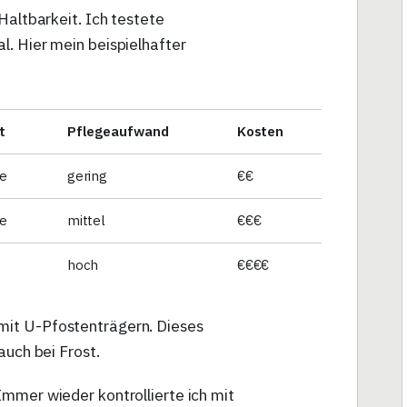
Haltbarkeit. Ich testete
l. Hier mein beispielhafter
t
Pflegeaufwand
Kosten
re
gering
€€
re
mittel
€€€
hoch
€€€€
mit U-Pfostenträgern. Dieses
auch bei Frost.
mmer wieder kontrollierte ich mit