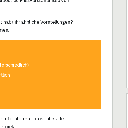
eidest du Missverständnisse von
t habt ihr ähnliche Vorstellungen?
mes.
erschiedlich)
tlich
rnt: Information ist alles. Je
 Projekt.