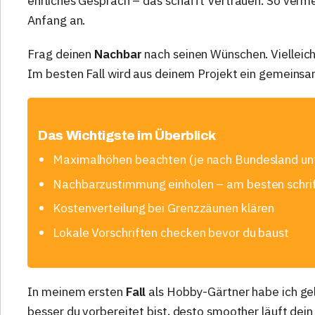
ehrliches Gespräch – das schafft Vertrauen. So verm
Anfang an.
Frag deinen
Nachbar
nach seinen Wünschen. Vielleich
Im besten Fall wird aus deinem Projekt ein gemeinsa
Das Wichtigste im Überblick
Maximalhöhen beachten (je nach Bundesland unt
Nachbarzustimmung einholen – am besten schrif
Kostenverteilung bei Grenzzäunen klären
Lokale Vorschriften checken bevor du baust
In meinem ersten
Fall
als Hobby-Gärtner habe ich gele
besser du vorbereitet bist, desto smoother läuft dein